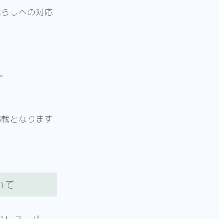
荒らしへの対応
。
掲載となります
いて