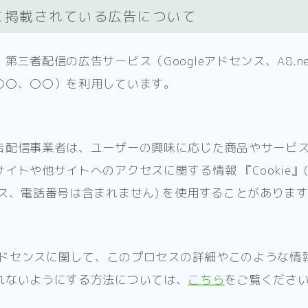
に掲載されている広告について
道具
第三者配信の広告サービス（Googleアドセンス、A8.net
チューニング
〇〇、〇〇）を利用しています。
note
筋トレ
告配信事業者は、ユーザーの興味に応じた商品やサービ
イトや他サイトへのアクセスに関する情報 『Cookie』
上達のコツ
レス、電話番号は含まれません) を使用することがありま
練習
練習メニュー
自宅練習
eアドセンスに関して、このプロセスの詳細やこのような情
れないようにする方法については、
こちら
をご覧くださ