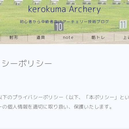
kerokuma Archery
初心者から中級者向けアーチェリー技術ブログ
射形
道具
note
筋トレ
上
押し手
チューニング
練習
TOP
バシーポリシー
引き手
練習メニュー
射形
自宅練習
フォロースルー
押し手
アンカー
引き手
以下のプライバシーポリシー（以下、「本ポリシー」と
初心者育成
フォロースルー
ーの個人情報を適切に取り扱い、保護いたします。
アンカー
初心者育成