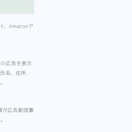
、Amazonア
スの広告を表示
(氏名、住所、
す。
報が広告配信事
い。