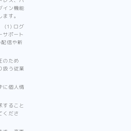
ドレス、パ
グイン機能
します。
1) ログ
ザーサポート
の配信や新
正のため
り扱う従業
ずに個人情
求すること
てくださ