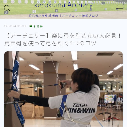
kerokuma Archery
初心者から中級者向けアーチェリー技術ブログ
MENU
2024.01.03
引き手
【アーチェリー】楽に弓を引きたい人必見！
TOP
肩甲骨を使って弓を引く3つのコツ
射形
押し手
引き手
フォロースルー
アンカー
初心者育成
道具