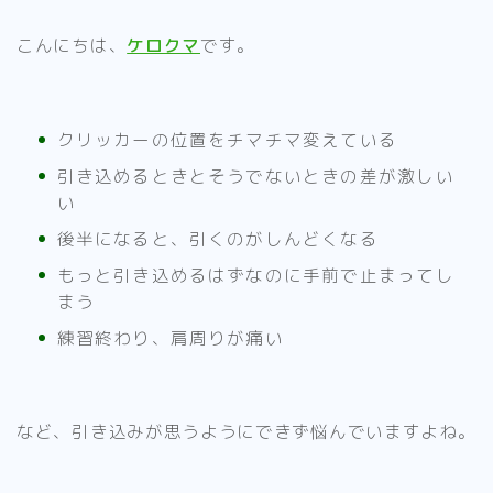
チューニング
こんにちは、
ケロクマ
です。
note
クリッカーの位置をチマチマ変えている
筋トレ
引き込めるときとそうでないときの差が激しい
い
上達のコツ
後半になると、引くのがしんどくなる
練習
もっと引き込めるはずなのに手前で止まってし
練習メニュー
まう
自宅練習
練習終わり、肩周りが痛い
など、引き込みが思うようにできず悩んでいますよね。