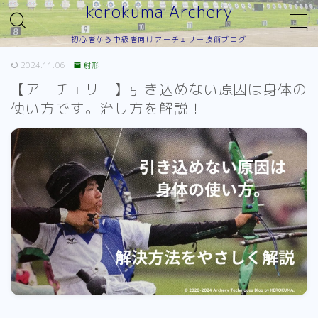
kerokuma Archery
初心者から中級者向けアーチェリー技術ブログ
MENU
2024.11.06
射形
【アーチェリー】引き込めない原因は身体の
TOP
使い方です。治し方を解説！
射形
押し手
引き手
フォロースルー
アンカー
初心者育成
道具