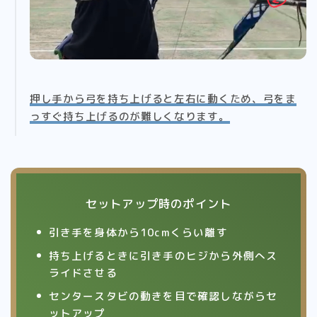
押し手から弓を持ち上げると左右に動くため、弓をま
っすぐ持ち上げるのが難しくなります。
セットアップ時のポイント
Follow Me
引き手を身体から10cmくらい離す
持ち上げるときに引き手のヒジから外側へス
ライドさせる
センタースタビの動きを目で確認しながらセ
ットアップ