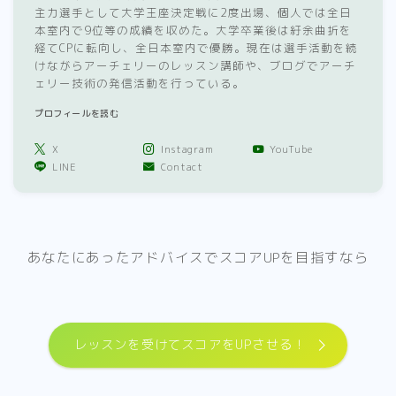
主力選手として大学王座決定戦に2度出場、個人では全日
本室内で9位等の成績を収めた。大学卒業後は紆余曲折を
経てCPに転向し、全日本室内で優勝。現在は選手活動を続
けながらアーチェリーのレッスン講師や、ブログでアーチ
ェリー技術の発信活動を行っている。
プロフィールを読む
X
Instagram
YouTube
LINE
Contact
あなたにあったアドバイスでスコアUPを目指すなら
レッスンを受けてスコアをUPさせる！