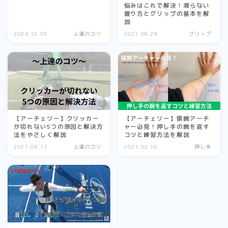
悩みはこれで解決！滑らない
チューニング
握り方とグリップの基本を解
説
2024.12.03
上達のコツ
2021.08.29
グリップ
note
筋トレ
上達のコツ
練習
【アーチェリー】猿腕アーチ
【アーチェリー】クリッカー
ャー必見！押し手の腕を返す
が切れない5つの原因と解決方
練習メニュー
コツと練習方法を解説
法をやさしく解説
自宅練習
2021.04.11
上達のコツ
2021.02.16
押し手