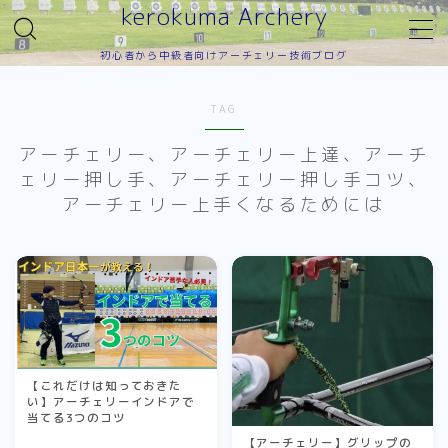
kerokuma Archery
初心者から中級者向けアーチェリー技術ブログ
MENU
TAG
TOP
アーチェリー、アーチェリー上達、アーチ
ェリー押し手、アーチェリー押し手コツ、
射形
アーチェリー上手くなるためには
押し手
引き手
フォロースルー
アンカー
初心者育成
【これだけは知っておきた
い】アーチェリーインドアで
当てる3つのコツ
道具
【アーチェリー】グリップの