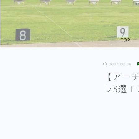
TOP
2024.08.29
【アー
レ3選＋