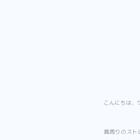
こんにちは、
肩周りのスト